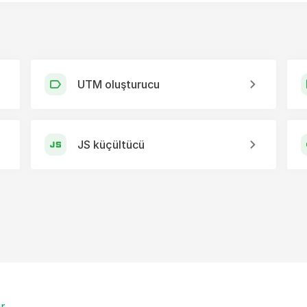
UTM oluşturucu
JS küçültücü
er