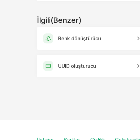
İlgili(Benzer)
Renk dönüştürücü
UUID oluşturucu
İletişim
Şartlar
Gizlilik
Geliştiricil