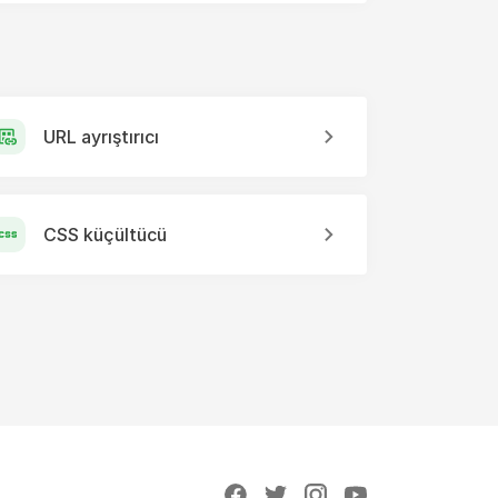
URL ayrıştırıcı
CSS küçültücü